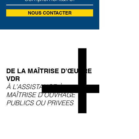
NOUS CONTACTER
DE LA MAÎTRISE D’ŒUVRE
VDR
À L’ASSISTANCE À
MAÎTRISE D’OUVRAGE
PUBLICS OU PRIVEES
Nos ingénieurs pluridisciplinaires accompagnent
aussi bien les maîtres d’ouvrage publics
(collectivité, commune, organisme public ...) que
les maîtres d’ouvrage privés (aménageur, lotisseur,
entreprise ...) dans des projets d’infrastructures,